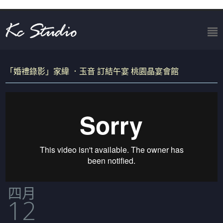
「婚禮錄影」家緯 ．玉音 訂結午宴 桃園晶宴會館
四月
12