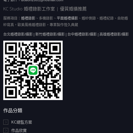
電子郵件：
distion2001@hotmail.com
KC Studio 婚禮錄影工作室 | 優質婚攝推薦
服務項目：
婚禮錄影
、多機錄影、
平面婚禮攝影
、婚紗側錄、婚禮紀錄、自助婚
紗寫真，歐美風格婚禮錄影，專業製作恆久典藏
台北婚禮錄影/攝影 | 新竹婚禮錄影/攝影 | 台中婚禮錄影/攝影 | 高雄婚禮錄影/攝影
作品分類
KC總監方案
作品欣賞