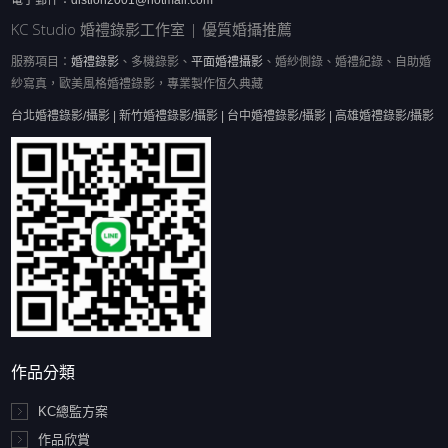
電子郵件：
distion2001@hotmail.com
KC Studio 婚禮錄影工作室 | 優質婚攝推薦
服務項目：
婚禮錄影
、多機錄影、
平面婚禮攝影
、婚紗側錄、婚禮紀錄、自助婚
紗寫真，歐美風格婚禮錄影，專業製作恆久典藏
台北婚禮錄影/攝影 | 新竹婚禮錄影/攝影 | 台中婚禮錄影/攝影 | 高雄婚禮錄影/攝影
作品分類
KC總監方案
作品欣賞