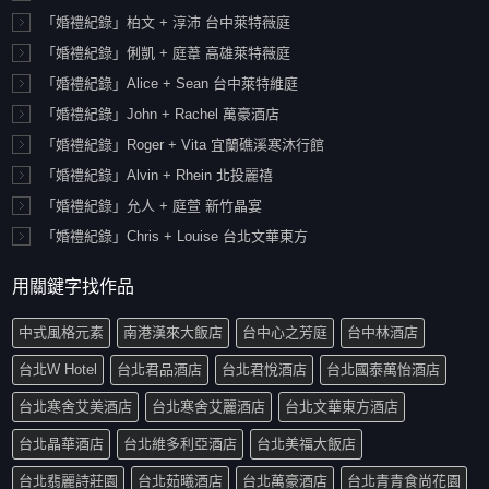
「婚禮紀錄」柏文 + 淳沛 台中萊特薇庭
「婚禮紀錄」俐凱 + 庭葦 高雄萊特薇庭
「婚禮紀錄」Alice + Sean 台中萊特維庭
「婚禮紀錄」John + Rachel 萬豪酒店
「婚禮紀錄」Roger + Vita 宜蘭礁溪寒沐行館
「婚禮紀錄」Alvin + Rhein 北投麗禧
「婚禮紀錄」允人 + 庭萱 新竹晶宴
「婚禮紀錄」Chris + Louise 台北文華東方
用關鍵字找作品
中式風格元素
南港漢來大飯店
台中心之芳庭
台中林酒店
台北W Hotel
台北君品酒店
台北君悅酒店
台北國泰萬怡酒店
台北寒舍艾美酒店
台北寒舍艾麗酒店
台北文華東方酒店
台北晶華酒店
台北維多利亞酒店
台北美福大飯店
台北翡麗詩莊園
台北茹曦酒店
台北萬豪酒店
台北青青食尚花園