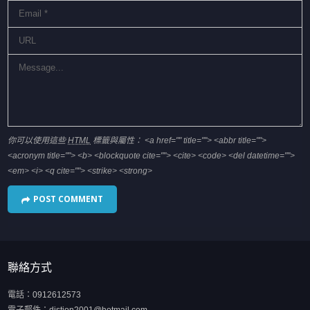
你可以使用這些
HTML
標籤與屬性：
<a href="" title=""> <abbr title="">
<acronym title=""> <b> <blockquote cite=""> <cite> <code> <del datetime="">
<em> <i> <q cite=""> <strike> <strong>
聯絡方式
電話：
0912612573