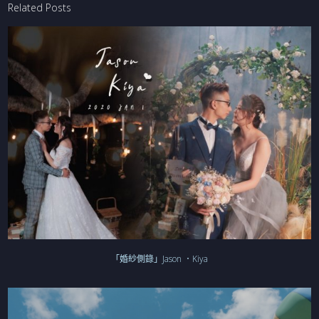
Related Posts
「婚紗側錄」Jason ．Kiya