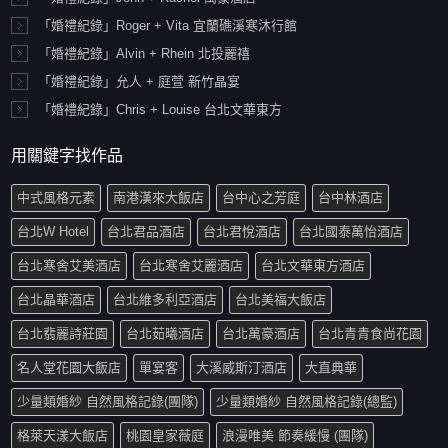
「婚禮紀錄」Roger + Vita 宜蘭礁溪寒沐行館
「婚禮紀錄」Alvin + Rhein 北投麗禧
「婚禮紀錄」允人 + 庭萱 新竹晶宴
「婚禮紀錄」Chris + Louise 台北文華東方
用關鍵字找作品
中式風格元素
南港漢來大飯店
台中心之芳庭
台中林酒店
台北W Hotel
台北君品酒店
台北君悅酒店
台北國泰萬怡酒店
台北寒舍艾美酒店
台北寒舍艾麗酒店
台北文華東方酒店
台北晶華酒店
台北維多利亞酒店
台北美福大飯店
台北翡麗詩莊園
台北茹曦酒店
台北萬豪酒店
台北青青食尚花園
名人堂花園大飯店
單宴客
大溪威斯汀酒店
大直典華
少量類婚紗 自然風格記錄(團隊)
少量類婚紗 自然風格記錄(總監)
格萊天漾大飯店
桃園皇家薇庭
浪漫唯美 節奏緩慢 (團隊)