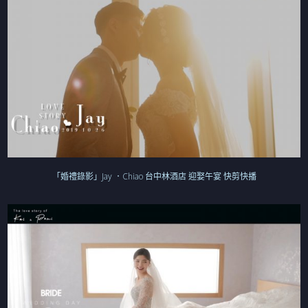
「婚禮錄影」Jay ．Chiao 台中林酒店 迎娶午宴 快剪快播