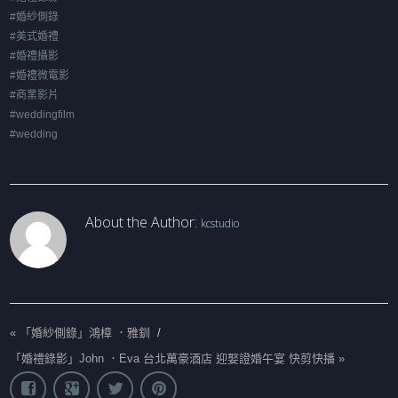
#婚紗側錄
#美式婚禮
#婚禮攝影
#婚禮微電影
#商業影片
#weddingfilm
#wedding
About the Author:
kcstudio
«
「婚紗側錄」鴻樟 ．雅釧
/
「婚禮錄影」John ．Eva 台北萬豪酒店 迎娶證婚午宴 快剪快播
»