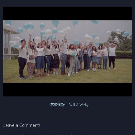
「求婚側錄」Blail & Weky
Leave a Comment!