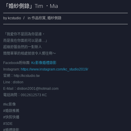
「婚紗側錄」Tim ．Mia
by
kcstudio
in
作品欣賞
,
婚紗側錄
「我愛你不是因為你是誰，
而是我在你面前可以是誰…」
超級舒服自然的一對新人
簡簡單單的相處就很令人嚮往啊～
Facebook粉絲團:
Kc影像婚禮錄影
Instagram:
https://www.instagram.com/kc_studio2019/
官網：http://kcstudio.tw
Line : distion
E-Mail：distion2001@hotmail.com
電話詢問：0912612573 KC
#kc影像
#婚錄推薦
#快剪快播
#SDE
#婚禮錄影