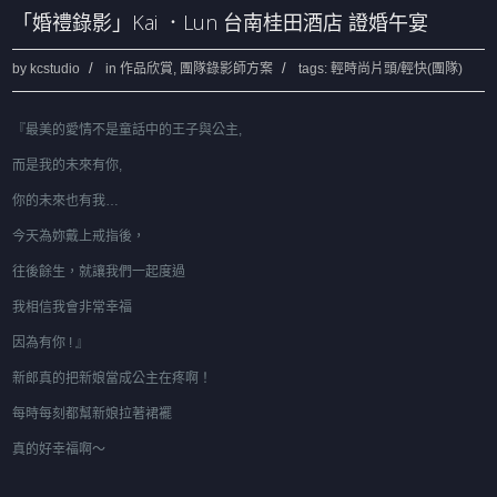
「婚禮錄影」Kai ．Lun 台南桂田酒店 證婚午宴
by
kcstudio
in
作品欣賞
,
團隊錄影師方案
tags:
輕時尚片頭/輕快(團隊)
『
最美的愛情不是童話中的王子與公主
,
而是我的未來有你
,
你的未來也有我
…
今天為妳戴上戒指後，
往後餘生，就讓我們一起度過
我相信我會非常幸福
因為有你 !
』
新郎真的把新娘當成公主在疼啊！
每時每刻都幫新娘拉著裙襬
真的好幸福啊～