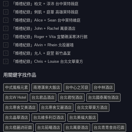
「婚禮紀錄」柏文 + 淳沛 台中萊特薇庭
「婚禮紀錄」俐凱 + 庭葦 高雄萊特薇庭
「婚禮紀錄」Alice + Sean 台中萊特維庭
「婚禮紀錄」John + Rachel 萬豪酒店
「婚禮紀錄」Roger + Vita 宜蘭礁溪寒沐行館
「婚禮紀錄」Alvin + Rhein 北投麗禧
「婚禮紀錄」允人 + 庭萱 新竹晶宴
「婚禮紀錄」Chris + Louise 台北文華東方
用關鍵字找作品
中式風格元素
南港漢來大飯店
台中心之芳庭
台中林酒店
台北W Hotel
台北君品酒店
台北君悅酒店
台北國泰萬怡酒店
台北寒舍艾美酒店
台北寒舍艾麗酒店
台北文華東方酒店
台北晶華酒店
台北維多利亞酒店
台北美福大飯店
台北翡麗詩莊園
台北茹曦酒店
台北萬豪酒店
台北青青食尚花園