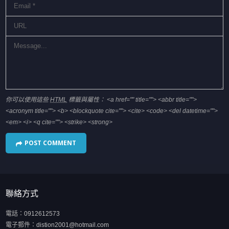
你可以使用這些
HTML
標籤與屬性：
<a href="" title=""> <abbr title="">
<acronym title=""> <b> <blockquote cite=""> <cite> <code> <del datetime="">
<em> <i> <q cite=""> <strike> <strong>
聯絡方式
電話：
0912612573
電子郵件：
distion2001@hotmail.com