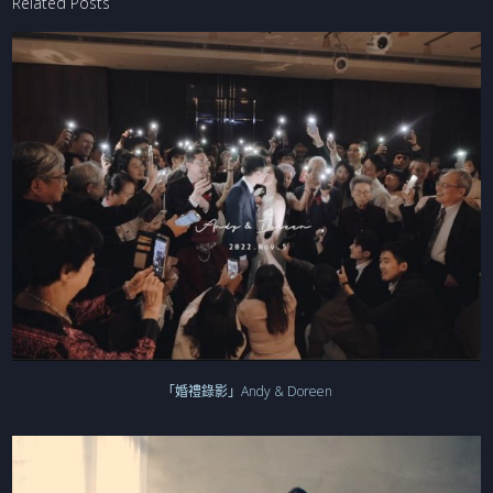
Related Posts
「婚禮錄影」Andy & Doreen