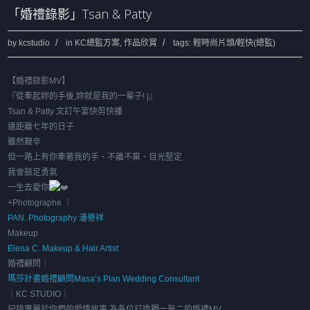
「婚禮錄影」Tsan & Patty
by
kcstudio
in
KC總監方案
,
作品欣賞
tags:
輕時尚片頭/輕快(總監)
【婚禮錄影MV
】
『從牽起妳的手後,妳就是我的一輩子! |』
Tsan & Patty 文訂午宴快剪快播
遠距離七年的日子
雖然艱辛
但一路上有你牽著我的手、不離不棄、目光堅定
我會鼓足勇氣
一生去愛你
+Photographe ｜
PAN. Photography 潘譽祥
Makeup
Elena C. Makeup & Hair Artist
婚禮顧問｜
瑪莎計畫婚禮顧問Masa’s Plan Wedding Consultant
｜KC STUDIO｜
記錄專屬於你們的愛情故事,為各位打造獨一無二的婚禮MV