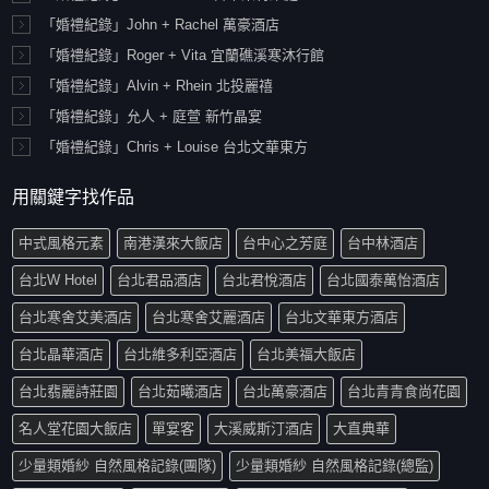
「婚禮紀錄」John + Rachel 萬豪酒店
「婚禮紀錄」Roger + Vita 宜蘭礁溪寒沐行館
「婚禮紀錄」Alvin + Rhein 北投麗禧
「婚禮紀錄」允人 + 庭萱 新竹晶宴
「婚禮紀錄」Chris + Louise 台北文華東方
用關鍵字找作品
中式風格元素
南港漢來大飯店
台中心之芳庭
台中林酒店
台北W Hotel
台北君品酒店
台北君悅酒店
台北國泰萬怡酒店
台北寒舍艾美酒店
台北寒舍艾麗酒店
台北文華東方酒店
台北晶華酒店
台北維多利亞酒店
台北美福大飯店
台北翡麗詩莊園
台北茹曦酒店
台北萬豪酒店
台北青青食尚花園
名人堂花園大飯店
單宴客
大溪威斯汀酒店
大直典華
少量類婚紗 自然風格記錄(團隊)
少量類婚紗 自然風格記錄(總監)