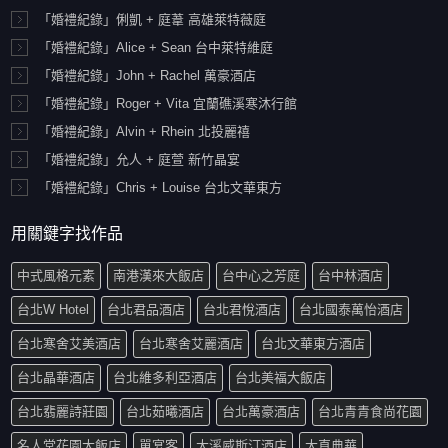
「婚禮紀錄」俐凱 + 庭葦 高雄萊特薇庭
「婚禮紀錄」Alice + Sean 台中萊特維庭
「婚禮紀錄」John + Rachel 萬豪酒店
「婚禮紀錄」Roger + Vita 宜蘭礁溪寒沐行館
「婚禮紀錄」Alvin + Rhein 北投麗禧
「婚禮紀錄」允人 + 庭萱 新竹晶宴
「婚禮紀錄」Chris + Louise 台北文華東方
用關鍵字找作品
中式風格元素
南港漢來大飯店
台中心之芳庭
台中林酒店
台北W Hotel
台北君品酒店
台北君悅酒店
台北國泰萬怡酒店
台北寒舍艾美酒店
台北寒舍艾麗酒店
台北文華東方酒店
台北晶華酒店
台北維多利亞酒店
台北美福大飯店
台北翡麗詩莊園
台北茹曦酒店
台北萬豪酒店
台北青青食尚花園
名人堂花園大飯店
單宴客
大溪威斯汀酒店
大直典華