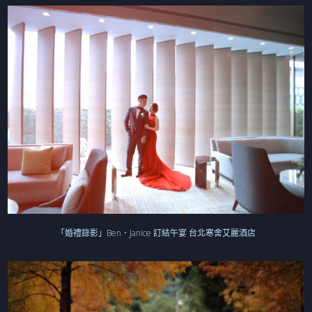
「婚禮錄影」Ben．Janice 訂結午宴 台北寒舍艾麗酒店