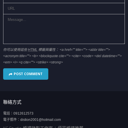
你可以使用這些
HTML
標籤與屬性：
<a href="" title=""> <abbr title="">
<acronym title=""> <b> <blockquote cite=""> <cite> <code> <del datetime="">
<em> <i> <q cite=""> <strike> <strong>
聯絡方式
電話：
0912612573
電子郵件：
distion2001@hotmail.com