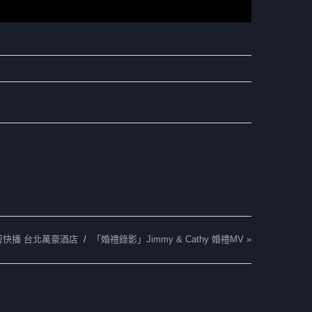
快剪快播 台北萬豪酒店
/
「婚禮錄影」Jimmy & Cathy 婚禮MV
»