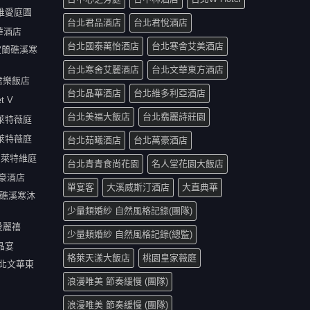
化唯愛庭園
台北君品酒店
台北君悅酒店
晶華酒店
台北國泰萬怡酒店
台北寒舍艾美酒店
 宜蘭礁溪寒
台北寒舍艾麗酒店
台北文華東方酒店
順君樂飯店
台北晶華酒店
台北維多利亞酒店
t V
台北美福大飯店
台北翡麗詩莊園
中萊特薇庭
雄萊特薇庭
台北茹曦酒店
台北萬豪酒店
台中萊特維庭
台北青青食尚花園
名人堂花園大飯店
萬豪酒店
單宴客
大溪威斯汀酒店
大直典華
宜蘭礁溪寒沐
少量類婚紗 自然風格記錄(團隊)
北投麗禧
少量類婚紗 自然風格記錄(總監)
晶宴
格萊天漾大飯店
桃園皇家薇庭
 台北文華東
浪漫唯美 節奏緩慢 (團隊)
浪漫唯美 節奏緩慢 (團隊)