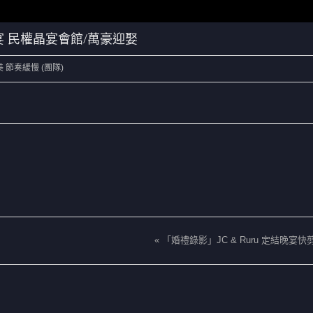
迎娶午宴 民權晶宴會館/萬豪迎娶
 節奏緩慢 (團隊)
«
「婚禮錄影」JC & Ruru 定結晚宴