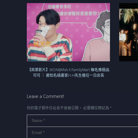
【商業影片】MONBANA X FamilyMart 聯名推極品
【
可可 ｜ 邀知名插畫家H.H先生擔任一日店長
Leave a Comment!
你的電子郵件位址並不會被公開。
必要欄位標記為
*