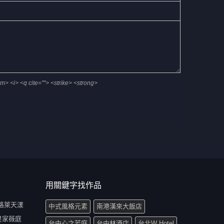
em> <i> <q cite=""> <strike> <strong>
用關鍵字找作品
 格萊天漾
中式風格元素
南港漢來大飯店
 皇家薇庭
台中心之芳庭
台中林酒店
台北W Hotel