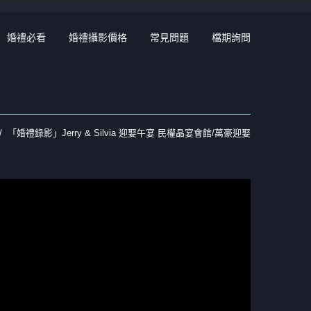
婚禮必看
婚禮攝影價格
常見問題
檔期詢問
「婚禮錄影」Jerry & Silvia 迎娶午宴 民權晶宴會館/萬豪迎娶