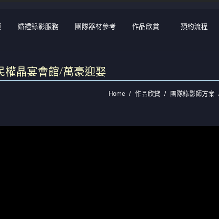
頁
婚禮錄影服務
團隊器材參考
作品欣賞
預約流程
午宴 民權晶宴會館/萬豪迎娶
Home
作品欣賞
團隊錄影師方案