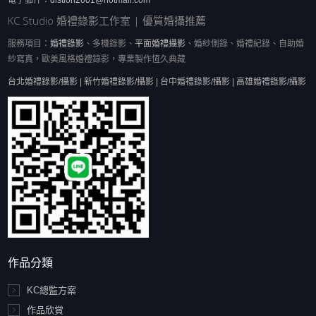
電子郵件：
distion2001@hotmail.com
KC Studio 婚禮錄影工作室 | 優質婚攝推薦
服務項目：
婚禮錄影
、多機錄影、
平面婚禮攝影
、婚紗側錄、婚禮紀錄、自助婚
紗寫真，歐美風格婚禮錄影，專業製作恆久典藏
台北婚禮錄影/攝影 | 新竹婚禮錄影/攝影 | 台中婚禮錄影/攝影 | 高雄婚禮錄影/攝影
作品分類
KC總監方案
作品欣賞