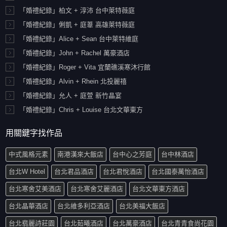
「婚禮紀錄」柏文 + 淳沛 台中萊特薇庭
「婚禮紀錄」俐凱 + 庭葦 高雄萊特薇庭
「婚禮紀錄」Alice + Sean 台中萊特維庭
「婚禮紀錄」John + Rachel 萬豪酒店
「婚禮紀錄」Roger + Vita 宜蘭礁溪寒沐行館
「婚禮紀錄」Alvin + Rhein 北投麗禧
「婚禮紀錄」允人 + 庭萱 新竹晶宴
「婚禮紀錄」Chris + Louise 台北文華東方
用關鍵字找作品
中式風格元素
南港漢來大飯店
台中心之芳庭
台中林酒店
台北W Hotel
台北君品酒店
台北君悅酒店
台北國泰萬怡酒店
台北寒舍艾美酒店
台北寒舍艾麗酒店
台北文華東方酒店
台北晶華酒店
台北維多利亞酒店
台北美福大飯店
台北翡麗詩莊園
台北茹曦酒店
台北萬豪酒店
台北青青食尚花園