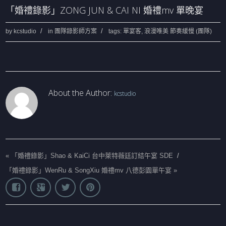
「婚禮錄影」ZONG JUN & CAI NI 婚禮mv 單晚宴
by
kcstudio
in
團隊錄影師方案
tags:
單宴客
,
浪漫唯美 節奏緩慢 (團隊)
About the Author:
kcstudio
«
「婚禮錄影」Shao & KaiCi 台中萊特薇廷訂結午宴 SDE
/
「婚禮錄影」WenRu & SongXiu 婚禮mv 八德彭園單午宴
»