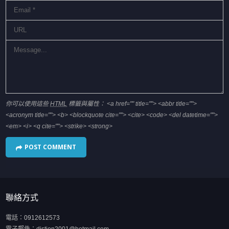
你可以使用這些
HTML
標籤與屬性：
<a href="" title=""> <abbr title="">
<acronym title=""> <b> <blockquote cite=""> <cite> <code> <del datetime="">
<em> <i> <q cite=""> <strike> <strong>
聯絡方式
電話：
0912612573