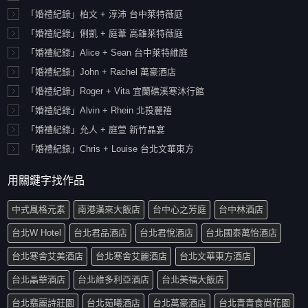
「婚禮紀錄」柏文 + 淳沛 台中萊特薇庭
「婚禮紀錄」俐凱 + 庭葦 高雄萊特薇庭
「婚禮紀錄」Alice + Sean 台中萊特維庭
「婚禮紀錄」John + Rachel 萬豪酒店
「婚禮紀錄」Roger + Vita 宜蘭礁溪寒沐行館
「婚禮紀錄」Alvin + Rhein 北投麗禧
「婚禮紀錄」允人 + 庭萱 新竹晶宴
「婚禮紀錄」Chris + Louise 台北文華東方
用關鍵字找作品
中式風格元素
南港漢來大飯店
台中心之芳庭
台中林酒店
台北W Hotel
台北君品酒店
台北君悅酒店
台北國泰萬怡酒店
台北寒舍艾美酒店
台北寒舍艾麗酒店
台北文華東方酒店
台北晶華酒店
台北維多利亞酒店
台北美福大飯店
台北翡麗詩莊園
台北茹曦酒店
台北萬豪酒店
台北青青食尚花園