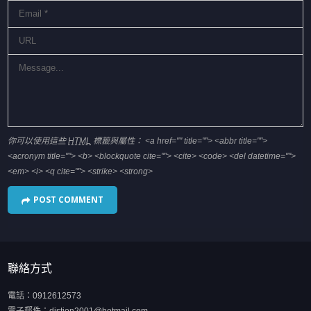
你可以使用這些
HTML
標籤與屬性：
<a href="" title=""> <abbr title="">
<acronym title=""> <b> <blockquote cite=""> <cite> <code> <del datetime="">
<em> <i> <q cite=""> <strike> <strong>
聯絡方式
電話：
0912612573