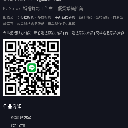
電子郵件：
distion2001@hotmail.com
KC Studio 婚禮錄影工作室 | 優質婚攝推薦
服務項目：
婚禮錄影
、多機錄影、
平面婚禮攝影
、婚紗側錄、婚禮紀錄、自助婚
紗寫真，歐美風格婚禮錄影，專業製作恆久典藏
台北婚禮錄影/攝影 | 新竹婚禮錄影/攝影 | 台中婚禮錄影/攝影 | 高雄婚禮錄影/攝影
作品分類
KC總監方案
作品欣賞