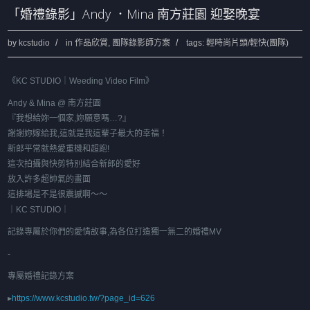
「婚禮錄影」Andy ．Mina 南方莊園 迎娶晚宴
by
kcstudio
in
作品欣賞
,
團隊錄影師方案
tags:
輕時尚片頭/輕快(團隊)
《
KC STUDIO｜Weeding Video Film
》
Andy & Mina @ 南方莊園
『我想給妳一個家,妳願意嗎…?』
謝謝妳嫁給我,這就是我這輩子最大的幸福！
新郎平常就熱愛重機和超跑!
這次拍攝與快剪特別結合新郎的愛好
放入許多超帥氣的畫面
這排場是不是很震撼啊～～
｜KC STUDIO
｜
記錄專屬於你們的愛情故事,為各位打造獨一無二的婚禮MV
-
專屬婚禮記錄方案
▸
https://www.kcstudio.tw/?page_id=626