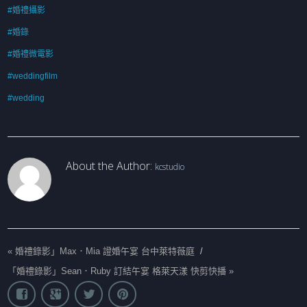
#婚禮攝影
#婚錄
#婚禮微電影
#weddingfilm
#wedding
About the Author:
kcstudio
«
婚禮錄影」Max．Mia 證婚午宴 台中萊特薇庭
/
「婚禮錄影」Sean．Ruby 訂結午宴 格萊天漾 快剪快播
»