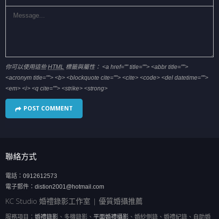
你可以使用這些
HTML
標籤與屬性：
<a href="" title=""> <abbr title="">
<acronym title=""> <b> <blockquote cite=""> <cite> <code> <del datetime="">
<em> <i> <q cite=""> <strike> <strong>
聯絡方式
電話：
0912612573
電子郵件：
distion2001@hotmail.com
KC Studio 婚禮錄影工作室 | 優質婚攝推薦
服務項目：
婚禮錄影
、多機錄影、
平面婚禮攝影
、婚紗側錄、婚禮紀錄、自助婚