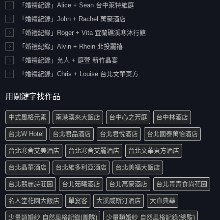
「婚禮紀錄」Alice + Sean 台中萊特維庭
「婚禮紀錄」John + Rachel 萬豪酒店
「婚禮紀錄」Roger + Vita 宜蘭礁溪寒沐行館
「婚禮紀錄」Alvin + Rhein 北投麗禧
「婚禮紀錄」允人 + 庭萱 新竹晶宴
「婚禮紀錄」Chris + Louise 台北文華東方
用關鍵字找作品
中式風格元素
南港漢來大飯店
台中心之芳庭
台中林酒店
台北W Hotel
台北君品酒店
台北君悅酒店
台北國泰萬怡酒店
台北寒舍艾美酒店
台北寒舍艾麗酒店
台北文華東方酒店
台北晶華酒店
台北維多利亞酒店
台北美福大飯店
台北翡麗詩莊園
台北茹曦酒店
台北萬豪酒店
台北青青食尚花園
名人堂花園大飯店
單宴客
大溪威斯汀酒店
大直典華
少量類婚紗 自然風格記錄(團隊)
少量類婚紗 自然風格記錄(總監)