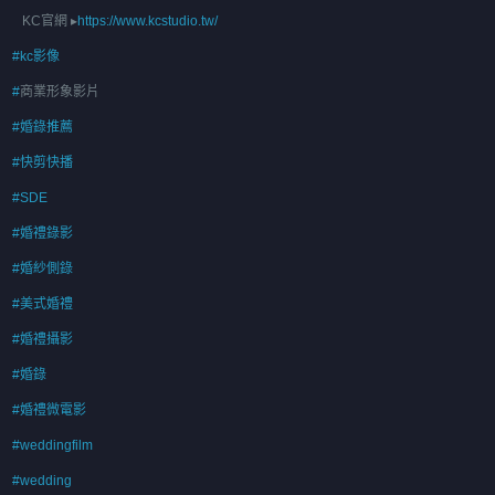
KC官網 ▸
https://www.kcstudio.tw/
#kc影像
#
商業形象影片
#婚錄推薦
#快剪快播
#SDE
#婚禮錄影
#婚紗側錄
#美式婚禮
#婚禮攝影
#婚錄
#婚禮微電影
#weddingfilm
#wedding