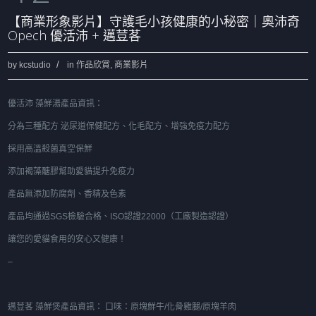
【商業形象影片】守護毛小孩健康的小秘密｜奧沛奇
Opech 優活沛 + 邁荳茖
by
kcstudio
in
作品欣賞
,
商業影片
優活沛 藻鮮湯產品資訊：
分為三種配方 泌尿道保健配方、化毛配方、增強免疫力配方
採用高溫殺菌真空保鮮
添加褐藻醣膠幫助愛貓提升免疫力
產品無添加防腐劑、香精及色素
產品均通過SGS檢驗合格、ISO認證22000（工廠製造認證）
讓您的愛貓食用的安心又健康！
–
邁荳茖 藻鮮煲產品資訊： 口味：原塊鮮牛/化骨雞腿/原塊羊肉