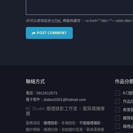
你可以使用這些
HTML
標籤與屬性：
<a href="" title=""> <abbr tit
聯絡方式
作品分
KC
電話：
0912612573
電子郵件：
distion2001@hotmail.com
作品
KC Studio 婚禮錄影工作室 | 優質婚攝推
商業
薦
團隊
服務項目：
婚禮錄影
、多機錄影、
平面婚禮攝影
、
婚禮
婚紗側錄、婚禮紀錄、自助婚紗寫真，歐美風格婚