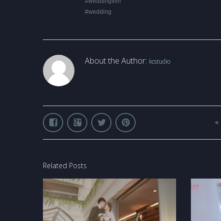
#weddingfilm
#wedding
About the Author:
kcstudio
«
Related Posts