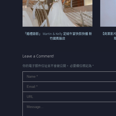
「婚禮錄影」 Martin & Kelly 定結午宴快剪快播 新
【商業影
竹國賓飯店
草
Leave a Comment!
你的電子郵件位址並不會被公開。
必要欄位標記為
*