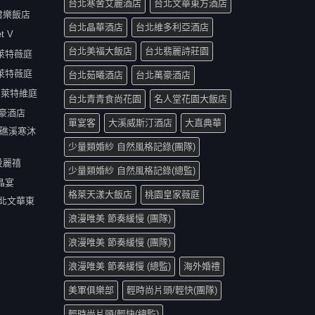
台北寒舍艾麗酒店
台北文華東方酒店
順君樂飯店
台北晶華酒店
台北維多利亞酒店
t V
台北美福大飯店
台北翡麗詩莊園
中萊特薇庭
雄萊特薇庭
台北茹曦酒店
台北萬豪酒店
台中萊特維庭
台北青青食尚花園
名人堂花園大飯店
萬豪酒店
單宴客
大溪威斯汀酒店
大直典華
宜蘭礁溪寒沐
少量類婚紗 自然風格記錄(團隊)
北投麗禧
少量類婚紗 自然風格記錄(總監)
晶宴
格萊天漾大飯店
桃園皇家薇庭
 台北文華東
浪漫唯美 節奏緩慢 (團隊)
浪漫唯美 節奏緩慢 (團隊)
浪漫唯美 節奏緩慢 (總監)
海外婚禮
美軍俱樂部
輕時尚片頭/輕快(團隊)
輕時尚片頭/輕快(總監)