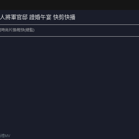
孫立人將軍官邸 證婚午宴 快剪快播
輕時尚片頭/輕快(總監)
禮MV