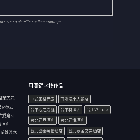
em> <i> <q cite=""> <strike> <strong>
用關鍵字找作品
 格萊天漾
中式風格元素
南港漢來大飯店
 皇家薇庭
台中心之芳庭
台中林酒店
台北W Hotel
化唯愛庭園
台北君品酒店
台北君悅酒店
晶華酒店
台北國泰萬怡酒店
台北寒舍艾美酒店
 宜蘭礁溪寒