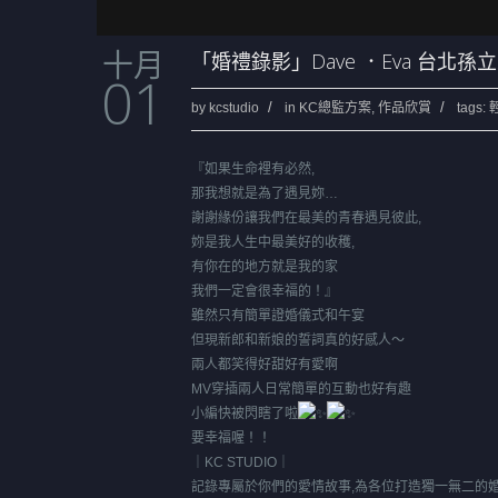
十月
「婚禮錄影」Dave ．Eva 台北
01
by
kcstudio
in
KC總監方案
,
作品欣賞
tags:
『如果生命裡有必然,
那我想就是為了遇見妳…
謝謝緣份讓我們在最美的青春遇見彼此,
妳是我人生中最美好的收穫,
有你在的地方就是我的家
我們一定會很幸福的
！』
雖然只有簡單證婚儀式和午宴
但現新郎和新娘的誓詞真的好感人～
兩人都笑得好甜好有愛啊
MV穿插兩人日常簡單的互動也好有趣
小編快被閃瞎了啦
要幸福喔！！
｜KC STUDIO｜
記錄專屬於你們的愛情故事,為各位打造獨一無二的婚