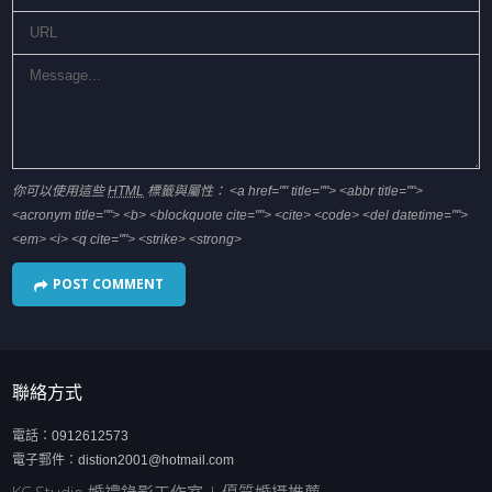
你可以使用這些
HTML
標籤與屬性：
<a href="" title=""> <abbr title="">
<acronym title=""> <b> <blockquote cite=""> <cite> <code> <del datetime="">
<em> <i> <q cite=""> <strike> <strong>
聯絡方式
電話：
0912612573
電子郵件：
distion2001@hotmail.com