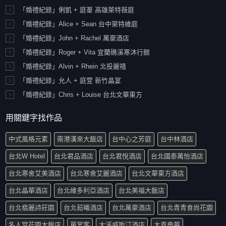
「婚禮紀錄」俐凱 + 庭葦 高雄萊特薇庭
「婚禮紀錄」Alice + Sean 台中萊特維庭
「婚禮紀錄」John + Rachel 萬豪酒店
「婚禮紀錄」Roger + Vita 宜蘭礁溪寒沐行館
「婚禮紀錄」Alvin + Rhein 北投麗禧
「婚禮紀錄」允人 + 庭萱 新竹晶宴
「婚禮紀錄」Chris + Louise 台北文華東方
用關鍵字找作品
中式風格元素
南港漢來大飯店
台中心之芳庭
台中林酒店
台北W Hotel
台北君品酒店
台北君悅酒店
台北國泰萬怡酒店
台北寒舍艾美酒店
台北寒舍艾麗酒店
台北文華東方酒店
台北晶華酒店
台北維多利亞酒店
台北美福大飯店
台北翡麗詩莊園
台北茹曦酒店
台北萬豪酒店
台北青青食尚花園
名人堂花園大飯店
單宴客
大溪威斯汀酒店
大直典華