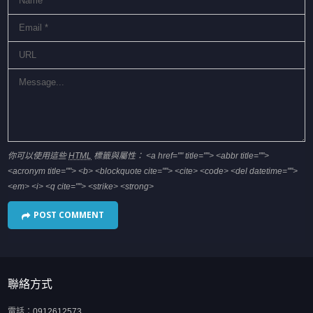
你可以使用這些
HTML
標籤與屬性：
<a href="" title=""> <abbr title="">
<acronym title=""> <b> <blockquote cite=""> <cite> <code> <del datetime="">
<em> <i> <q cite=""> <strike> <strong>
聯絡方式
電話：
0912612573