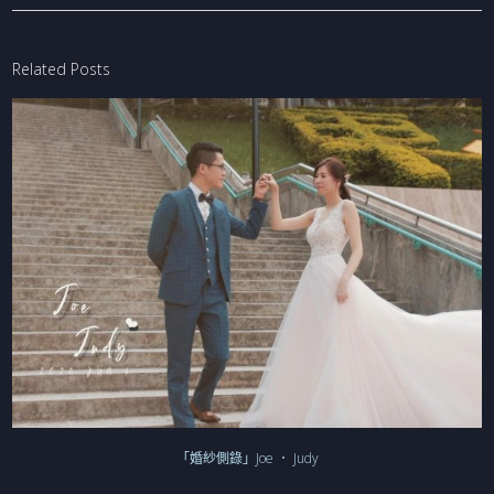
Related Posts
「婚紗側錄」Joe ． Judy