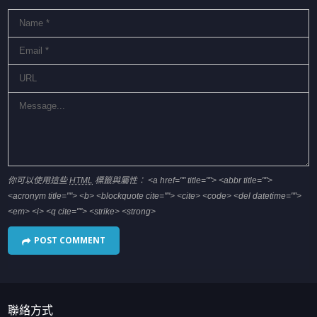
你可以使用這些
HTML
標籤與屬性：
<a href="" title=""> <abbr title="">
<acronym title=""> <b> <blockquote cite=""> <cite> <code> <del datetime="">
<em> <i> <q cite=""> <strike> <strong>
聯絡方式